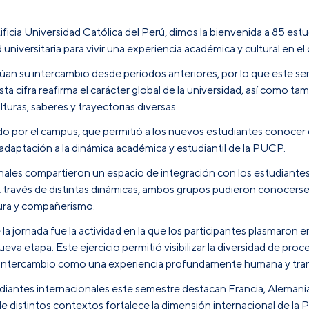
ificia Universidad Católica del Perú, dimos la bienvenida a 85 est
iversitaria para vivir una experiencia académica y cultural en el
inúan su intercambio desde períodos anteriores, por lo que est
Esta cifra reafirma el carácter global de la universidad, así como
uras, saberes y trayectorias diversas.
do por el campus, que permitió a los nuevos estudiantes conocer de
e adaptación a la dinámica académica y estudiantil de la PUCP.
nales compartieron un espacio de integración con los estudiante
través de distintas dinámicas, ambos grupos pudieron conocerse,
tura y compañerismo.
a jornada fue la actividad en la que los participantes plasmaron 
eva etapa. Este ejercicio permitió visibilizar la diversidad de pro
r del intercambio como una experiencia profundamente humana y tr
diantes internacionales este semestre destacan Francia, Alemani
e distintos contextos fortalece la dimensión internacional de la 