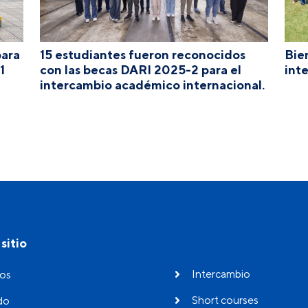
para
15 estudiantes fueron reconocidos
Bie
1
con las becas DARI 2025-2 para el
int
intercambio académico internacional.
sitio
Intercambio
os
Short courses
do