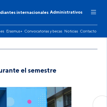
Administrativos
diantes internacionales
ses
Erasmus+
Convocatorias y becas
Noticias
Contacto
urante el semestre