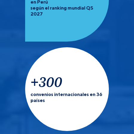
en Perú
según el ranking mundial QS
2027
+
300
convenios internacionales en 36
países