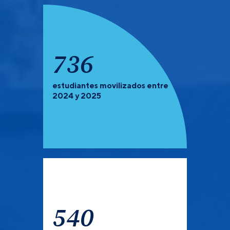
934
estudiantes movilizados entre
PREGRADO Y POSGRADO:
Recuerda que debes de
2024 y 2025
verificar las universidades que tienen convocatoria
abierta para el semestre 2027-1.
540