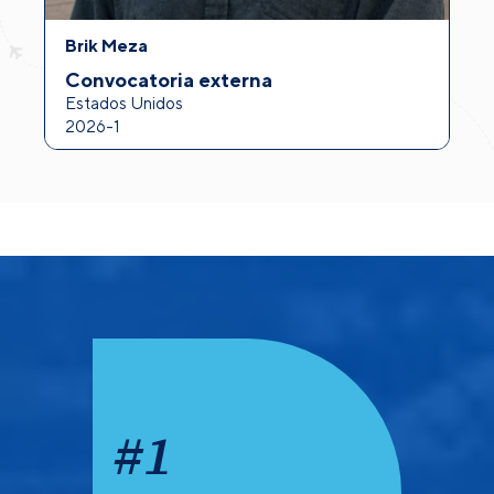
Brik Meza
A
Convocatoria externa
I
Estados Unidos
F
2026-1
2
#
1