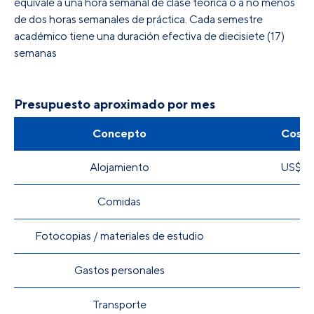
equivale a una hora semanal de clase teórica o a no menos
de dos horas semanales de práctica. Cada semestre
académico tiene una duración efectiva de diecisiete (17)
semanas
Presupuesto aproximado por mes
Concepto
Costo
Alojamiento
US$ 2
Comidas
US
Fotocopias / materiales de estudio
U
Gastos personales
US
Transporte
US