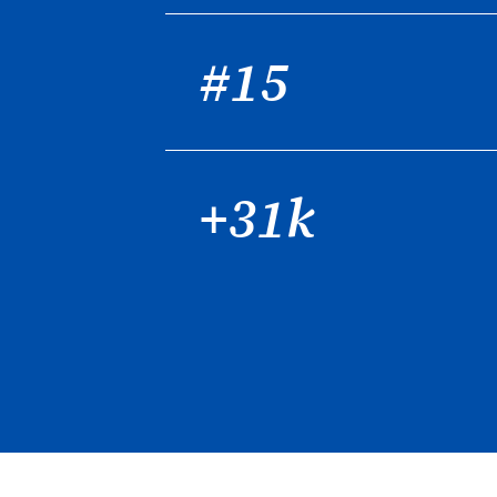
#15
+31k