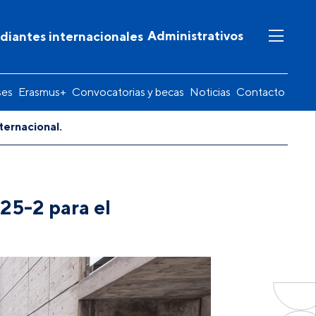
Administrativos
diantes internacionales
ses
Erasmus+
Convocatorias y becas
Noticias
Contacto
ternacional.
25-2 para el