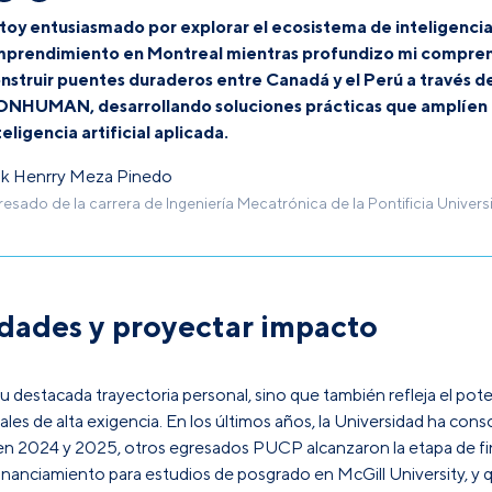
toy entusiasmado por explorar el ecosistema de inteligencia a
prendimiento en Montreal mientras profundizo mi comprensi
nstruir puentes duraderos entre Canadá y el Perú a través d
NHUMAN, desarrollando soluciones prácticas que amplíen el 
teligencia artificial aplicada.
ik Henrry Meza Pinedo
resado de la carrera de Ingeniería Mecatrónica de la Pontificia Univer
nidades y proyectar impacto
su destacada trayectoria personal, sino que también refleja el po
ales de alta exigencia. En los últimos años, la Universidad ha con
 en 2024 y 2025, otros egresados PUCP alcanzaron la etapa de fin
anciamiento para estudios de posgrado en McGill University, y qu