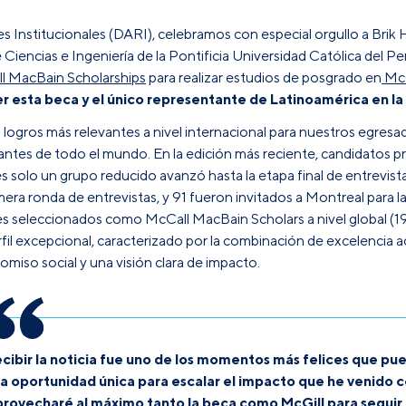
 Institucionales (DARI), celebramos con especial orgullo a Brik 
 Ciencias e Ingeniería de la Pontificia Universidad Católica del 
l MacBain Scholarships
para realizar estudios de posgrado en
McG
 esta beca y el único representante de Latinoamérica en l
logros más relevantes a nivel internacional para nuestros egres
antes de todo el mundo. En la edición más reciente, candidatos 
les solo un grupo reducido avanzó hasta la etapa final de entrevis
ra ronda de entrevistas, y 91 fueron invitados a Montreal para la 
es seleccionados como McCall MacBain Scholars a nivel global (19 
fil excepcional, caracterizado por la combinación de excelencia ac
miso social y una visión clara de impacto.
cibir la noticia fue uno de los momentos más felices que pue
a oportunidad única para escalar el impacto que he venido
rovecharé al máximo tanto la beca como McGill para seguir 