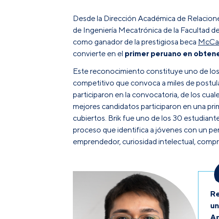
Desde la Dirección Académica de Relaciones
de Ingeniería Mecatrónica de la Facultad de
como ganador de la prestigiosa beca
McCal
convierte en el
primer peruano en obtener
Este reconocimiento constituye uno de los 
competitivo que convoca a miles de postul
participaron en la convocatoria, de los cua
mejores candidatos participaron en una prime
cubiertos. Brik fue uno de los 30 estudiant
proceso que identifica a jóvenes con un per
emprendedor, curiosidad intelectual, compro
Re
un
Ap