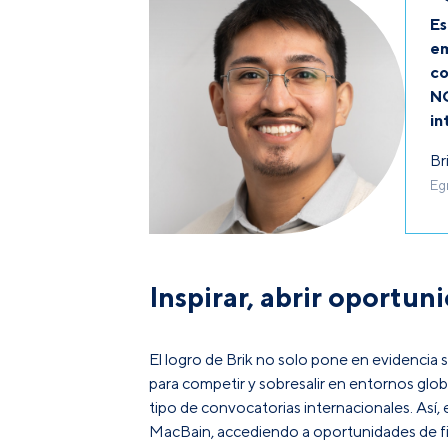
Es
em
co
NO
in
Br
Eg
Inspirar, abrir oportu
El logro de Brik no solo pone en evidencia 
para competir y sobresalir en entornos glob
tipo de convocatorias internacionales. Así,
MacBain, accediendo a oportunidades de fin