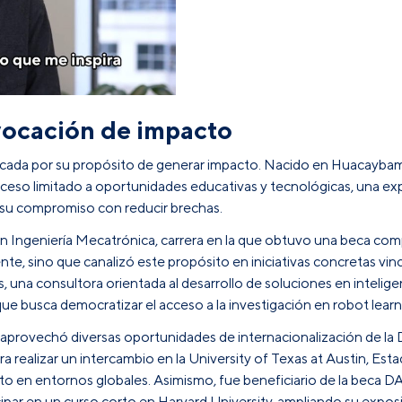
 vocación de impacto
rcada por su propósito de generar impacto. Nacido en Huacaybam
cceso limitado a oportunidades educativas y tecnológicas, una ex
 su compromiso con reducir brechas.
n Ingeniería Mecatrónica, carrera en la que obtuvo una beca com
te, sino que canalizó este propósito en iniciativas concretas vinc
una consultora orientada al desarrollo de soluciones en inteligenc
usca democratizar el acceso a la investigación en robot learnin
 aprovechó diversas oportunidades de internacionalización de la
 realizar un intercambio en la University of Texas at Austin, Est
nto en entornos globales. Asimismo, fue beneficiario de la beca D
icipar en un curso corto en Harvard University, ampliando su expo