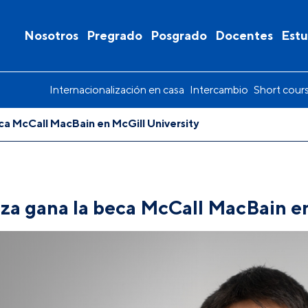
Nosotros
Pregrado
Posgrado
Docentes
Estu
Internacionalización en casa
Intercambio
Short cour
ca McCall MacBain en McGill University
za gana la beca McCall MacBain en