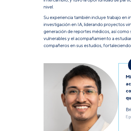
nivel.
Su experiencia también incluye trabajo en i
investigación en IA, liderando proyectos vi
generación de reportes médicos, así como su
vulnerables y el acompañamiento a estudian
compañeros en sus estudios, fortaleciendo 
Mi
ac
co
qu
Br
Eg