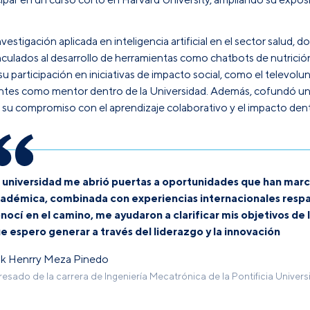
nvestigación aplicada en inteligencia artificial en el sector salu
nculados al desarrollo de herramientas como chatbots de nutrición
 participación en iniciativas de impacto social, como el televolu
tes como mentor dentro de la Universidad. Además, cofundó una i
su compromiso con el aprendizaje colaborativo y el impacto dent
 universidad me abrió puertas a oportunidades que han marc
adémica, combinada con experiencias internacionales respa
nocí en el camino, me ayudaron a clarificar mis objetivos de 
e espero generar a través del liderazgo y la innovación
ik Henrry Meza Pinedo
resado de la carrera de Ingeniería Mecatrónica de la Pontificia Univer