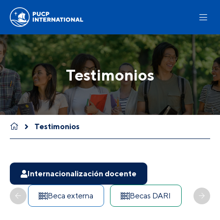
Testimonios
Testimonios
Internacionalización docente
Beca externa
Becas DARI
CO