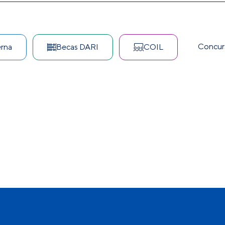
Concurs
erna
Becas DARI
COIL