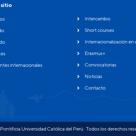
sitio
Intercambio
os
Short courses
do
Internacionalización en 
do
Erasmus+
tes
Convocatorias
ntes internacionales
Noticias
Contacto
Pontificia Universidad Católica del Perú · Todos los derechos re