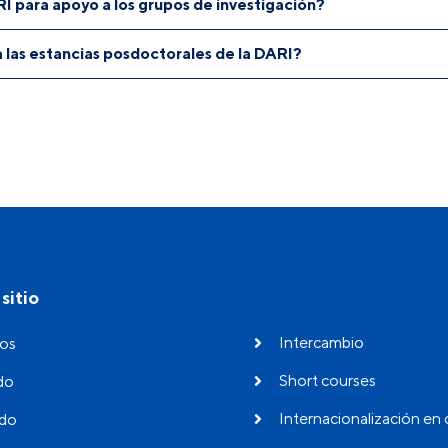
I para apoyo a los grupos de investigación?
a de hasta dos especialistas franceses.
 las estancias posdoctorales de la DARI?
os de investigación beneficiados por el fondo DARI tendrán una
d
iarios de las estancias posdoctorales de la DARI tienen que tener
sitio
Intercambio
os
Short courses
do
Internacionalización en 
do