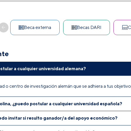
Beca externa
Becas DARI
C
nte
tular a cualquier universidad alemana?
dad o centro de investigación alemán que se adhiera a tus objetivo
lina, ¿puedo postular a cualquier universidad española?
edo invitar si resulto ganador/a del apoyo económico?
ades españolas dentro de la lista que brinda la Fundación Carolina