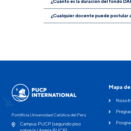
¿Cuánto es la duración del fondo DAR
El apoyo económico promueve la
visit
¿Cualquier docente puede postular a
Las actividades financiadas de los grup
No. Los docentes aptos para ser benefic
Mapa de 
Nosotr
Pregra
Pontificia Universidad Católica del Perú
Posgra
Campus PUCP (segundo piso
sobre la Librería PUCP)