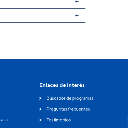
uración máxima de ocho días.
 la categoría de docente ordinario.
Enlaces de interés
Buscador de programas
Preguntas frecuentes
casa
Testimonios