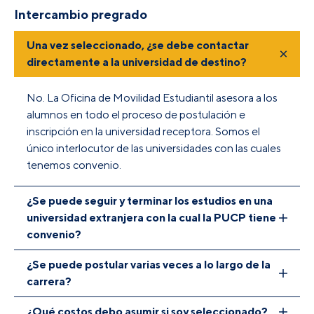
Intercambio pregrado
Una vez seleccionado, ¿se debe contactar
directamente a la universidad de destino?
No. La Oficina de Movilidad Estudiantil asesora a los
alumnos en todo el proceso de postulación e
inscripción en la universidad receptora. Somos el
único interlocutor de las universidades con las cuales
tenemos convenio.
¿Se puede seguir y terminar los estudios en una
universidad extranjera con la cual la PUCP tiene
convenio?
¿Se puede postular varias veces a lo largo de la
Solo los programas de doble titulación permiten a los
carrera?
estudiantes llevar los últimos 3 ciclos de su carrera. Si
el alumno quiere salir fuera de estos programas,
¿Qué costos debo asumir si soy seleccionado?