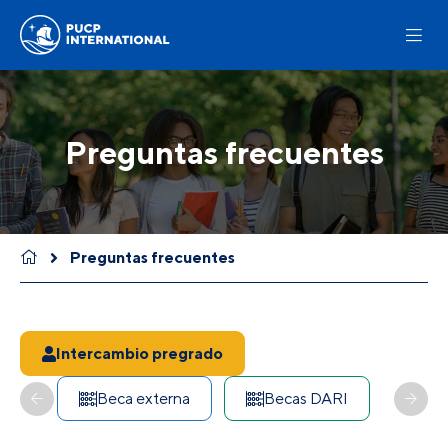
Preguntas frecuentes
Preguntas frecuentes
Intercambio pregrado
Beca externa
Becas DARI
CO