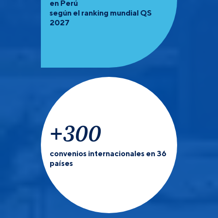
en Perú
según el ranking mundial QS
2027
+
300
convenios internacionales en 36
países