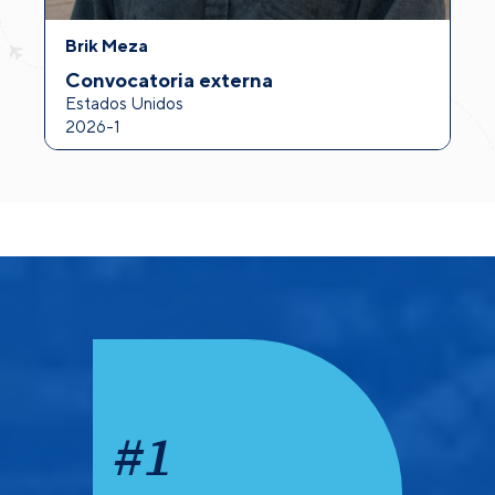
Brik Meza
A
Convocatoria externa
I
Estados Unidos
F
2026-1
2
#
1