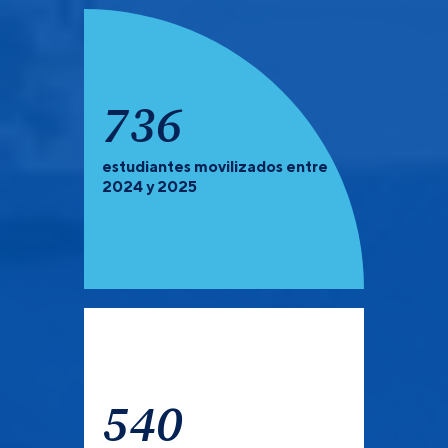
903
estudiantes movilizados entre
PREGRADO Y POSGRADO:
Recuerda que debes de
2024 y 2025
verificar las universidades que tienen convocatoria
abierta para el semestre 2027-1.
540