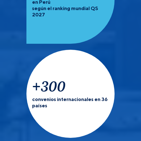
en Perú
según el ranking mundial QS
2027
+
300
convenios internacionales en 36
países