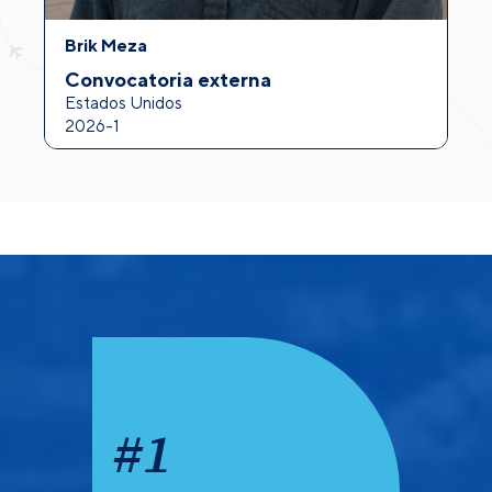
Brik Meza
A
Convocatoria externa
I
Estados Unidos
F
2026-1
2
#
1