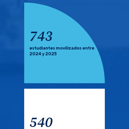
932
estudiantes movilizados entre
PREGRADO Y POSGRADO:
Recuerda que debes de
2024 y 2025
verificar las universidades que tienen convocatoria
abierta para el semestre 2027-1.
540