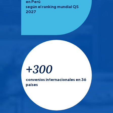
en Perú
según el ranking mundial QS
2027
+
300
convenios internacionales en 36
países