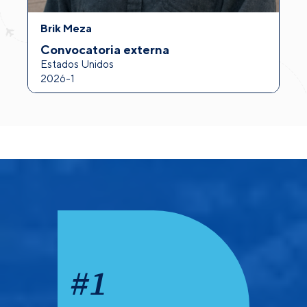
Brik Meza
A
Convocatoria externa
I
Estados Unidos
F
2026-1
2
#
1