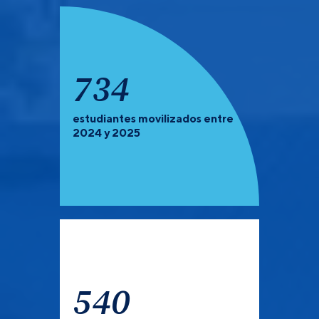
922
estudiantes movilizados entre
PREGRADO Y POSGRADO:
Recuerda que debes de
2024 y 2025
verificar las universidades que tienen convocatoria
abierta para el semestre 2027-1.
540