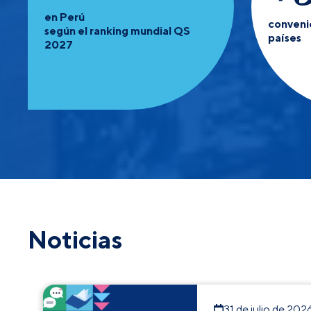
en Perú
conveni
según el ranking mundial QS
países
2027
Noticias
31 de julio de 202