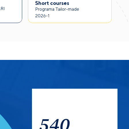
Fr
Short courses
 tienen convocatoria
ARI
2
Programa Tailor-made
2026-1
540