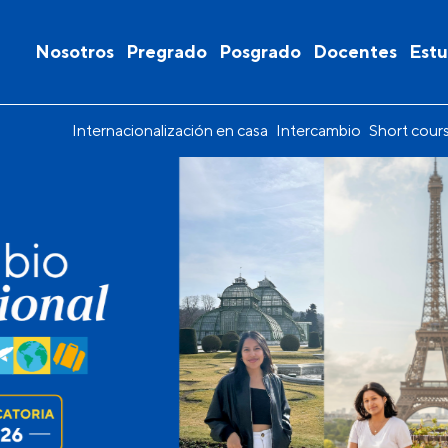
Nosotros
Pregrado
Posgrado
Docentes
Estu
Internacionalización en casa
Intercambio
Short cour