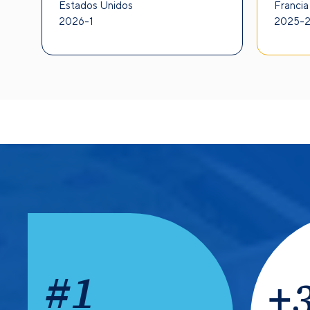
Estados Unidos
Francia
PREGRADO Y PO
2026-1
2025-
abierta para el seme
#
1
+