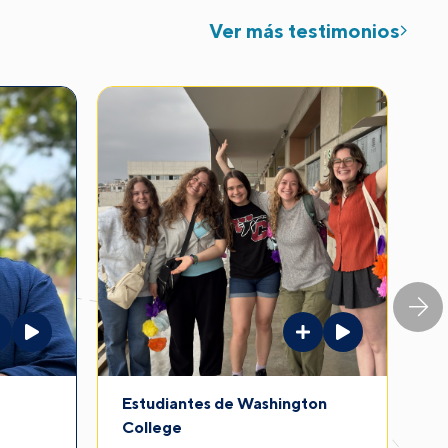
Ver más testimonios
Estudiantes de Washington
S
College
D