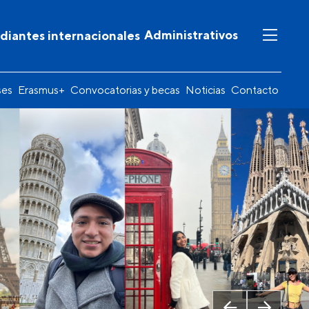
Administrativos
diantes internacionales
ses
Erasmus+
Convocatorias y becas
Noticias
Contacto