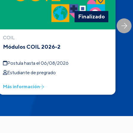
Finalizado
COIL
Int
Módulos COIL 2026-2
In
Postula hasta el 06/08/2026
P
Estudiante de pregrado
E
Más información
Má