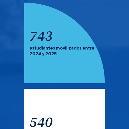
929
estudiantes movilizados entre
PREGRADO Y POSGRADO:
Recuerda que debes de
2024 y 2025
verificar las universidades que tienen convocatoria
abierta para el semestre 2027-1.
540