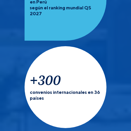
en Perú
según el ranking mundial QS
2027
+
300
convenios internacionales en 36
países