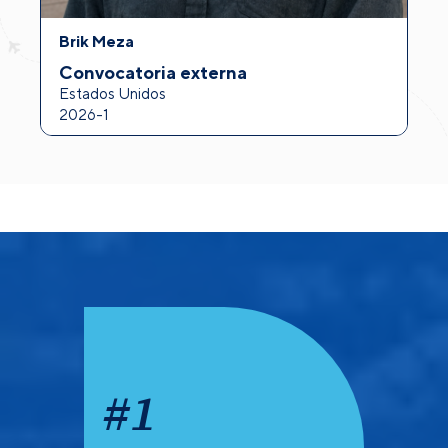
Brik Meza
A
Convocatoria externa
I
Estados Unidos
F
2026-1
2
#
1