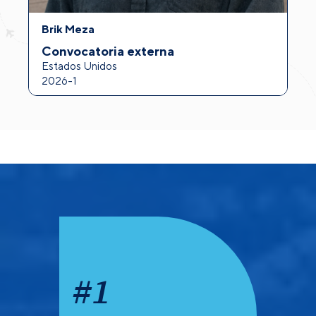
Brik Meza
A
Convocatoria externa
I
Estados Unidos
F
2026-1
2
#
1