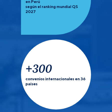
en Perú
según el ranking mundial QS
2027
+
300
convenios internacionales en 36
países