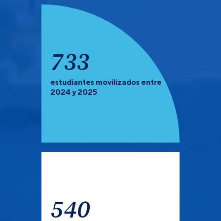
922
estudiantes movilizados entre
PREGRADO Y POSGRADO:
Recuerda que debes de
2024 y 2025
verificar las universidades que tienen convocatoria
abierta para el semestre 2027-1.
540