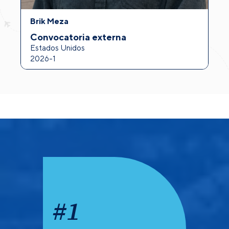
Brik Meza
A
Convocatoria externa
I
Estados Unidos
F
2026-1
2
#
1