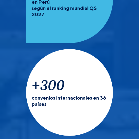
en Perú
según el ranking mundial QS
2027
+
300
convenios internacionales en 36
países