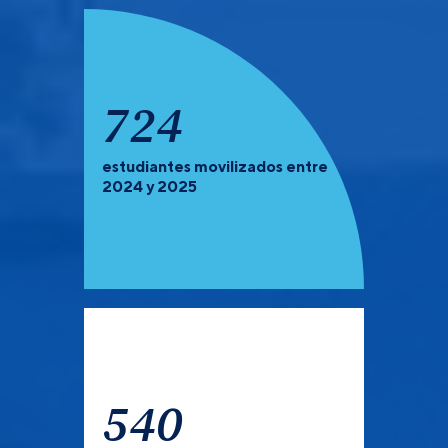
919
estudiantes movilizados entre
PREGRADO Y POSGRADO:
Recuerda que debes de
2024 y 2025
verificar las universidades que tienen convocatoria
abierta para el semestre 2027-1.
540