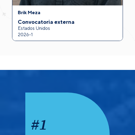
Brik Meza
A
Convocatoria externa
I
Estados Unidos
F
2026-1
2
#
1