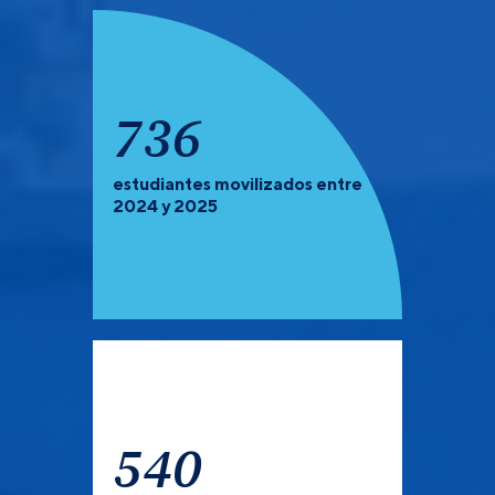
925
estudiantes movilizados entre
PREGRADO Y POSGRADO:
Recuerda que debes de
2024 y 2025
verificar las universidades que tienen convocatoria
abierta para el semestre 2027-1.
540