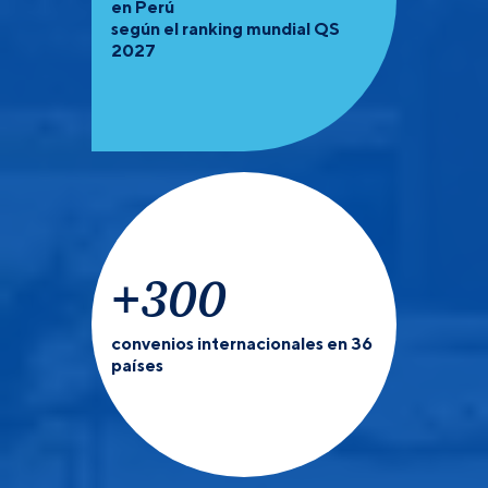
en Perú
según el ranking mundial QS
2027
+
300
convenios internacionales en 36
países