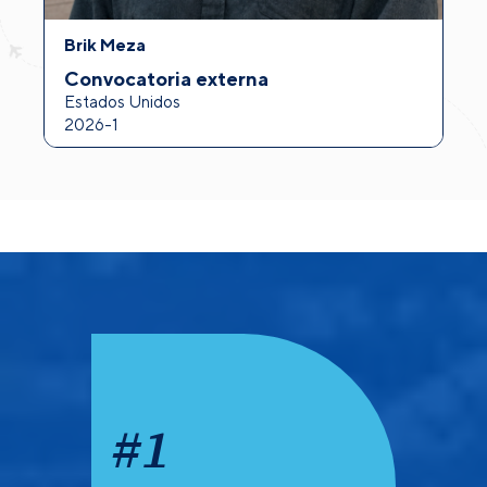
Brik Meza
A
Convocatoria externa
I
Estados Unidos
F
2026-1
2
#
1