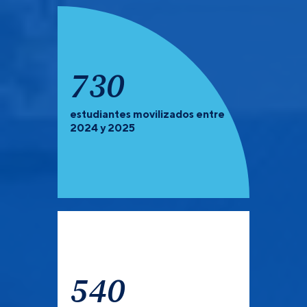
923
estudiantes movilizados entre
PREGRADO Y POSGRADO:
Recuerda que debes de
2024 y 2025
verificar las universidades que tienen convocatoria
abierta para el semestre 2027-1.
540