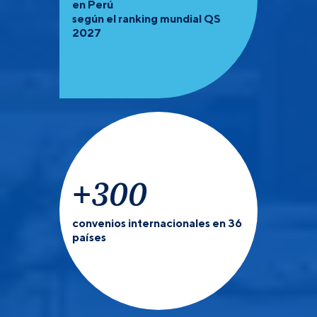
en Perú
según el ranking mundial QS
2027
+
300
convenios internacionales en 36
países