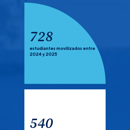
924
estudiantes movilizados entre
PREGRADO Y POSGRADO:
Recuerda que debes de
2024 y 2025
verificar las universidades que tienen convocatoria
abierta para el semestre 2027-1.
540