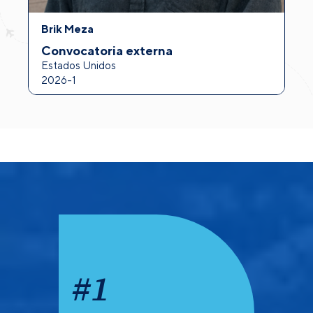
Brik Meza
A
Convocatoria externa
I
Estados Unidos
F
2026-1
2
#
1