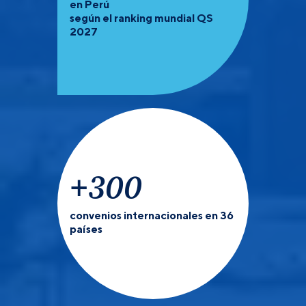
en Perú
según el ranking mundial QS
2027
+
300
convenios internacionales en 36
países