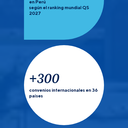
en Perú
según el ranking mundial QS
2027
+
300
convenios internacionales en 36
países