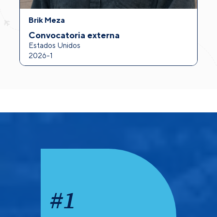
Brik Meza
A
Convocatoria externa
I
Estados Unidos
F
2026-1
2
#
1