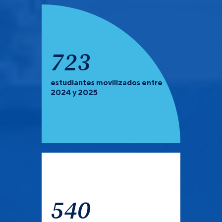
911
estudiantes movilizados entre
PREGRADO Y POSGRADO:
Recuerda que debes de
2024 y 2025
verificar las universidades que tienen convocatoria
abierta para el semestre 2027-1.
540