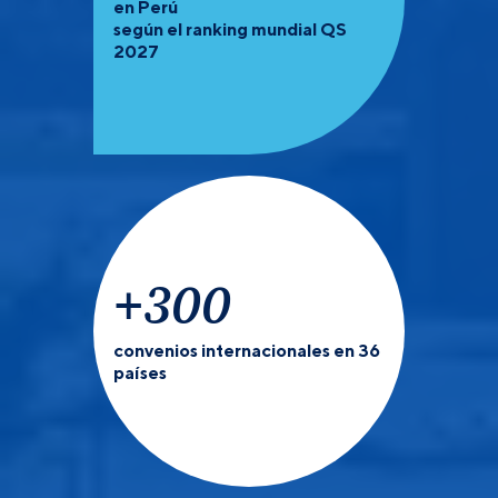
en Perú
según el ranking mundial QS
2027
+
300
convenios internacionales en 36
países