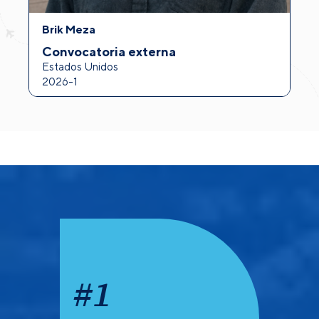
Brik Meza
A
Convocatoria externa
I
Estados Unidos
F
2026-1
2
#
1