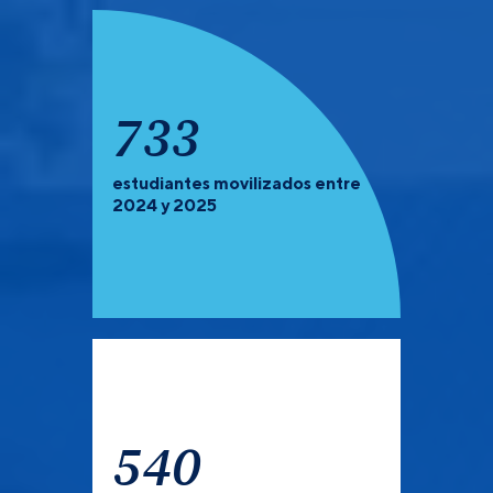
918
estudiantes movilizados entre
PREGRADO Y POSGRADO:
Recuerda que debes de
2024 y 2025
verificar las universidades que tienen convocatoria
abierta para el semestre 2027-1.
540