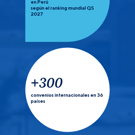
en Perú
según el ranking mundial QS
2027
+
300
convenios internacionales en 36
países