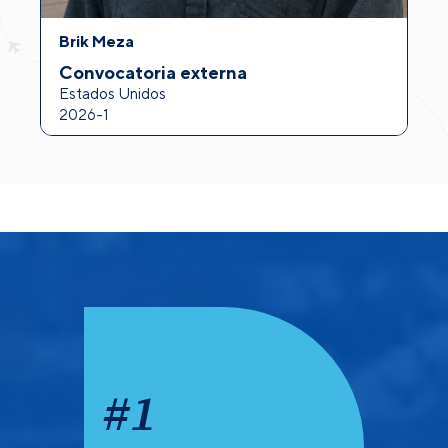
Brik Meza
A
Convocatoria externa
I
Estados Unidos
F
2026-1
2
#
1