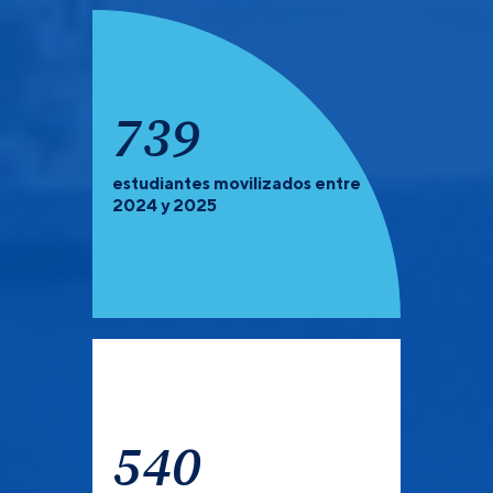
935
estudiantes movilizados entre
PREGRADO Y POSGRADO:
Recuerda que debes de
2024 y 2025
verificar las universidades que tienen convocatoria
abierta para el semestre 2027-1.
540